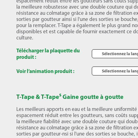
espacement réduit entre les goutteurs sans coûts suppl
la meilleure robustesse avec une double couture qui d
résistance au colmatage grâce à sa zone de filtration e
sorties par goutteur ainsi si l'une des sorties se bouche
pour la remplacer. T-Tape a également le plus grand n
disponibles et est capable de fournir exactement ce d
culture.
Télécharger la plaquette du
Sélectionnez la la
produit :
Voir l’animation produit :
Sélectionnez la la
s
T-Tape & T-Tape
Gaine goutte à goutte
Les meilleurs apports en eau et la meilleure uniformité
espacement réduit entre les goutteurs, sans coûts suppl
la meilleure fiabilité avec une double couture qui doub
résistance au colmatage grâce à sa zone de filtration e
sorties par goutteur-nsi si l'une des sorties se bouche, 