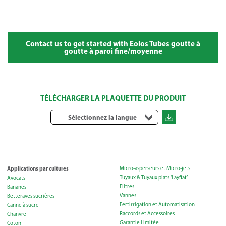
Contact us to get started with Eolos Tubes goutte à
goutte à paroi fine/moyenne
TÉLÉCHARGER LA PLAQUETTE DU PRODUIT
Sélectionnez la langue
Applications par cultures
Micro-asperseurs et Micro-jets
Tuyaux & Tuyaux plats ‘Layflat’
Avocats
Filtres
Bananes
Vannes
Betteraves sucrières
Fertirrigation et Automatisation
Canne à sucre
Raccords et Accessoires
Chanvre
Garantie Limitée
Coton