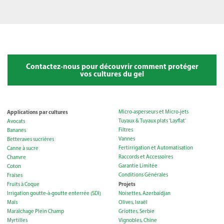
Contactez-nous pour découvrir comment protéger
vos cultures du gel
Applications par cultures
Micro-asperseurs et Micro-jets
Tuyaux & Tuyaux plats ‘Layflat’
Avocats
Filtres
Bananes
Vannes
Betteraves sucrières
Fertirrigation et Automatisation
Canne à sucre
Raccords et Accessoires
Chanvre
Garantie Limitée
Coton
Conditions Générales
Fraises
Projets
Fruits à Coque
Irrigation goutte-à-goutte enterrée (SDI)
Noisettes, Azerbaïdjan
Maïs
Olives, Israël
Maraîchage Plein Champ
Griottes, Serbie
Myrtilles
Vignobles, Chine