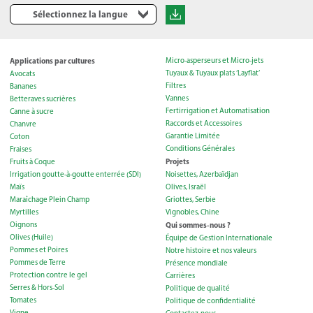
Sélectionnez la langue
Applications par cultures
Micro-asperseurs et Micro-jets
Tuyaux & Tuyaux plats ‘Layflat’
Avocats
Filtres
Bananes
Vannes
Betteraves sucrières
Fertirrigation et Automatisation
Canne à sucre
Raccords et Accessoires
Chanvre
Garantie Limitée
Coton
Conditions Générales
Fraises
Projets
Fruits à Coque
Irrigation goutte-à-goutte enterrée (SDI)
Noisettes, Azerbaïdjan
Maïs
Olives, Israël
Maraîchage Plein Champ
Griottes, Serbie
Myrtilles
Vignobles, Chine
Oignons
Qui sommes-nous ?
Olives (Huile)
Équipe de Gestion Internationale
Pommes et Poires
Notre histoire et nos valeurs
Pommes de Terre
Présence mondiale
Protection contre le gel
Carrières
Serres & Hors-Sol
Politique de qualité
Tomates
Politique de сonfidentialité
Vigne