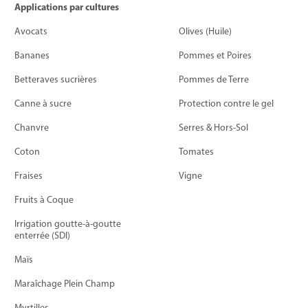
Applications par cultures
Avocats
Olives (Huile)
Bananes
Pommes et Poires
Betteraves sucrières
Pommes de Terre
Canne à sucre
Protection contre le gel
Chanvre
Serres & Hors-Sol
Coton
Tomates
Fraises
Vigne
Fruits à Coque
Irrigation goutte-à-goutte
enterrée (SDI)
Maïs
Maraîchage Plein Champ
Myrtilles