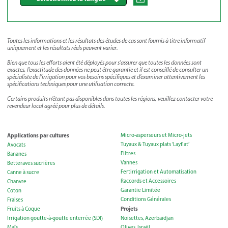
Toutes les informations et les résultats des études de cas sont fournis à titre informatif
uniquement et les résultats réels peuvent varier.
Bien que tous les efforts aient été déployés pour s’assurer que toutes les données sont
exactes, l’exactitude des données ne peut être garantie et il est conseillé de consulter un
spécialiste de l’irrigation pour vos besoins spécifiques et d’examiner attentivement les
spécifications techniques pour une utilisation correcte.
Certains produits n’étant pas disponibles dans toutes les régions, veuillez contacter votre
revendeur local agréé pour plus de détails.
Applications par cultures
Micro-asperseurs et Micro-jets
Tuyaux & Tuyaux plats ‘Layflat’
Avocats
Filtres
Bananes
Vannes
Betteraves sucrières
Fertirrigation et Automatisation
Canne à sucre
Raccords et Accessoires
Chanvre
Garantie Limitée
Coton
Conditions Générales
Fraises
Projets
Fruits à Coque
Irrigation goutte-à-goutte enterrée (SDI)
Noisettes, Azerbaïdjan
Maïs
Olives, Israël