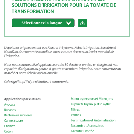
SOLUTIONS D’IRRIGATION POUR LA TOMATE DE
TRANSFORMATION
Sélectionnez la langue
Depuis nos origines en tant que Plastro, T-Systems, Roberts Irrigation, Eurodrip et
NaanDan de renommée mondiale, nous sommes devenus un leader mondial de
l’irrigation.
Nous nous sommes développés au cours des 80 dernières années, en élargissant nos
capacités d’irrigation au goutte-à-goutte et de micro-irrigation, notre couverture du
marché et notre échelle opérationnelle.
Cela signifie qu’il n’y a ni limites ni compromis.
Applications par cultures
Micro-asperseurs et Micro-jets
Tuyaux & Tuyaux plats ‘Layflat’
Avocats
Filtres
Bananes
Vannes
Betteraves sucrières
Fertirrigation et Automatisation
Canne à sucre
Raccords et Accessoires
Chanvre
Garantie Limitée
Coton