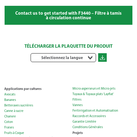
Contact us to get started with F3440 – Filtre à tamis
à circulation continue
TÉLÉCHARGER LA PLAQUETTE DU PRODUIT
Sélectionnez la langue
Applications par cultures
Micro-asperseurs et Micro-jets
Tuyaux & Tuyaux plats ‘Layflat’
Avocats
Filtres
Bananes
Vannes
Betteraves sucrières
Fertirrigation et Automatisation
Canne à sucre
Raccords et Accessoires
Chanvre
Garantie Limitée
Coton
Conditions Générales
Fraises
Projets
Fruits à Coque