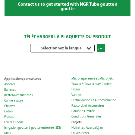
Contact us to get started with NGR Tube goutte à
goutte
TÉLÉCHARGER LA PLAQUETTE DU PRODUIT
Sélectionnez la langue
Applications par cultures
Micro-asperseurs et Micro-jets
Tuyaux & Tuyaux plats ‘Layflat’
Avocats
Filtres
Bananes
Vannes
Betteraves sucrières
Fertirrigation et Automatisation
Canne à sucre
Raccords et Accessoires
Chanvre
Garantie Limitée
Coton
Conditions Générales
Fraises
Projets
Fruits à Coque
Irrigation goutte-à-goutte enterrée (SDI)
Noisettes, Azerbaïdjan
Maïs
Olives, Israël