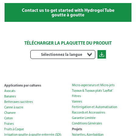
Contact us to get started with Hydrogol Tube
goutte à goutte
TÉLÉCHARGER LA PLAQUETTE DU PRODUIT
Sélectionnez la langue
Applications par cultures
Micro-asperseurs et Micro-jets
Tuyaux & Tuyaux plats ‘Layflat’
Avocats
Filtres
Bananes
Vannes
Betteraves sucrières
Fertirrigation et Automatisation
Canne à sucre
Raccords et Accessoires
Chanvre
Garantie Limitée
Coton
Conditions Générales
Fraises
Projets
Fruits à Coque
Irrigation goutte-à-goutte enterrée (SDI)
Noisettes, Azerbaïdjan