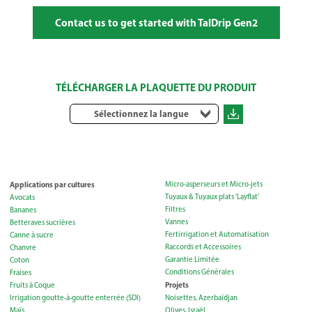
Contact us to get started with TalDrip Gen2
TÉLÉCHARGER LA PLAQUETTE DU PRODUIT
Sélectionnez la langue
Applications par cultures
Micro-asperseurs et Micro-jets
Tuyaux & Tuyaux plats ‘Layflat’
Avocats
Filtres
Bananes
Vannes
Betteraves sucrières
Fertirrigation et Automatisation
Canne à sucre
Raccords et Accessoires
Chanvre
Garantie Limitée
Coton
Conditions Générales
Fraises
Projets
Fruits à Coque
Irrigation goutte-à-goutte enterrée (SDI)
Noisettes, Azerbaïdjan
Maïs
Olives, Israël