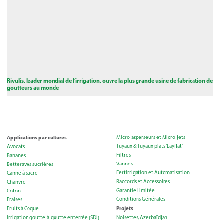
Rivulis, leader mondial de l’irrigation, ouvre la plus grande usine de fabrication de
goutteurs au monde
Applications par cultures
Micro-asperseurs et Micro-jets
Tuyaux & Tuyaux plats ‘Layflat’
Avocats
Filtres
Bananes
Vannes
Betteraves sucrières
Fertirrigation et Automatisation
Canne à sucre
Raccords et Accessoires
Chanvre
Garantie Limitée
Coton
Conditions Générales
Fraises
Projets
Fruits à Coque
Irrigation goutte-à-goutte enterrée (SDI)
Noisettes, Azerbaïdjan