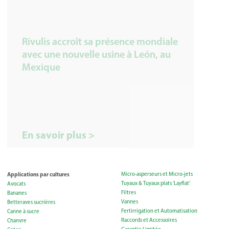
Rivulis accroît sa présence mondiale
avec une nouvelle usine à León, au
Mexique
En savoir plus >
Applications par cultures
Micro-asperseurs et Micro-jets
Tuyaux & Tuyaux plats ‘Layflat’
Avocats
Filtres
Bananes
Vannes
Betteraves sucrières
Fertirrigation et Automatisation
Canne à sucre
Raccords et Accessoires
Chanvre