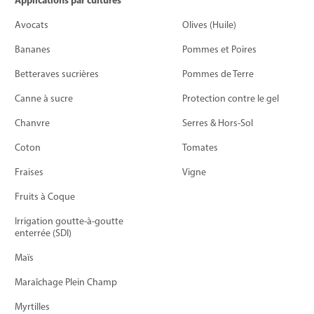
Applications par cultures
Avocats
Olives (Huile)
Bananes
Pommes et Poires
Betteraves sucrières
Pommes de Terre
Canne à sucre
Protection contre le gel
Chanvre
Serres & Hors-Sol
Coton
Tomates
Fraises
Vigne
Fruits à Coque
Irrigation goutte-à-goutte
enterrée (SDI)
Maïs
Maraîchage Plein Champ
Myrtilles