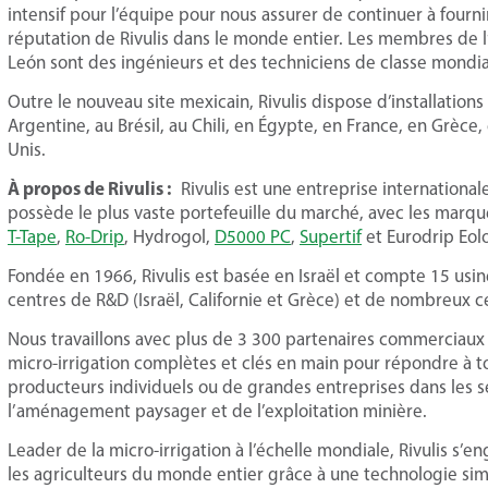
intensif pour l’équipe pour nous assurer de continuer à fourni
réputation de Rivulis dans le monde entier. Les membres de l’
León sont des ingénieurs et des techniciens de classe mondia
Outre le nouveau site mexicain, Rivulis dispose d’installations
Argentine, au Brésil, au Chili, en Égypte, en France, en Grèce,
Unis.
À propos de Rivulis :
Rivulis est une entreprise internationa
possède le plus vaste portefeuille du marché, avec les marqu
T-Tape
,
Ro-Drip
, Hydrogol,
D5000 PC
,
Supertif
et Eurodrip Eol
Fondée en 1966, Rivulis est basée en Israël et compte 15 usin
centres de R&D (Israël, Californie et Grèce) et de nombreux 
Nous travaillons avec plus de 3 300 partenaires commerciaux 
micro-irrigation complètes et clés en main pour répondre à tou
producteurs individuels ou de grandes entreprises dans les sec
l’aménagement paysager et de l’exploitation minière.
Leader de la micro-irrigation à l’échelle mondiale, Rivulis s’e
les agriculteurs du monde entier grâce à une technologie sim