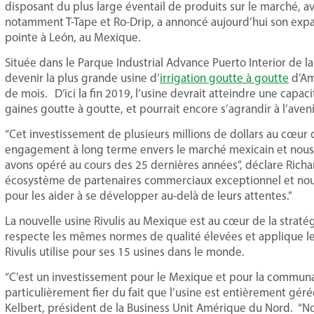
disposant du plus large éventail de produits sur le marché, 
notamment T-Tape et Ro-Drip, a annoncé aujourd’hui son expa
pointe à León, au Mexique.
Située dans le Parque Industrial Advance Puerto Interior de la 
devenir la plus grande usine d’
irrigation goutte à goutte
d’Am
de mois.
D’ici la fin 2019,
l’usine devrait atteindre une capac
gaines goutte à goutte, et pourrait encore s’agrandir à l’aveni
“Cet investissement de plusieurs millions de dollars au cœur
engagement à long terme envers le marché mexicain et nous 
avons opéré au cours des 25 dernières années”, déclare Richar
écosystème de partenaires commerciaux exceptionnel et nou
pour les aider à se développer au-delà de leurs attentes.”
La nouvelle usine Rivulis au Mexique est au cœur de la straté
respecte les mêmes normes de qualité élevées et applique l
Rivulis utilise pour ses 15 usines dans le monde.
“C’est un investissement pour le Mexique et pour la communa
particulièrement fier du fait que l’usine est entièrement gér
Kelbert, président de la Business Unit Amérique du Nord. “