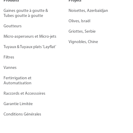
Produits
Projets
Gaines goutte à goutte &
Noisettes, Azerbaïdjan
Tubes goutte à goutte
Olives, Israël
Goutteurs
Griottes, Serbie
Micro-asperseurs et Micro-jets
Vignobles, Chine
Tuyaux & Tuyaux plats ‘Layflat’
Filtres
Vannes
Fertirrigation et
Automatisation
Raccords et Accessoires
Garantie Limitée
Conditions Générales