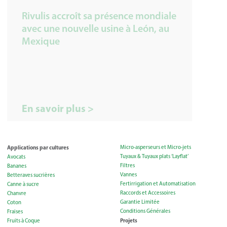
Rivulis accroît sa présence mondiale
avec une nouvelle usine à León, au
Mexique
En savoir plus >
Applications par cultures
Micro-asperseurs et Micro-jets
Tuyaux & Tuyaux plats ‘Layflat’
Avocats
Filtres
Bananes
Vannes
Betteraves sucrières
Fertirrigation et Automatisation
Canne à sucre
Raccords et Accessoires
Chanvre
Garantie Limitée
Coton
Conditions Générales
Fraises
Projets
Fruits à Coque