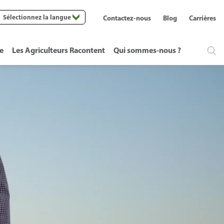
Sélectionnez la langue
Contactez-nous
Blog
Carrières
te
Les Agriculteurs Racontent
Qui sommes-nous ?