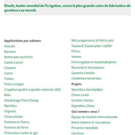
Rivulis, leader mondial de l’irrigation, ouvre la plus grande usine de fabrication de
goutteurs au monde
Applications par cultures
Micro-asperseurs et Micro-jets
Tuyaux & Tuyaux plats ‘Layflat’
Avocats
Filtres
Bananes
Vannes
Betteraves sucrières
Fertirrigation et Automatisation
Canne à sucre
Raccords et Accessoires
Chanvre
Garantie Limitée
Coton
Conditions Générales
Fraises
Projets
Fruits à Coque
Irrigation goutte-à-goutte enterrée (SDI)
Noisettes, Azerbaïdjan
Maïs
Olives, Israël
Maraîchage Plein Champ
Griottes, Serbie
Myrtilles
Vignobles, Chine
Oignons
Qui sommes-nous ?
Olives (Huile)
Équipe de Gestion Internationale
Pommes et Poires
Notre histoire et nos valeurs
Pommes de Terre
Présence mondiale
Protection contre le gel
Carrières