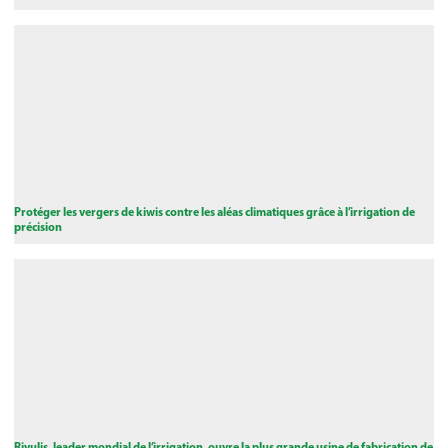
Protéger les vergers de kiwis contre les aléas climatiques grâce à l’irrigation de
précision
Rivulis, leader mondial de l’irrigation, ouvre la plus grande usine de fabrication de