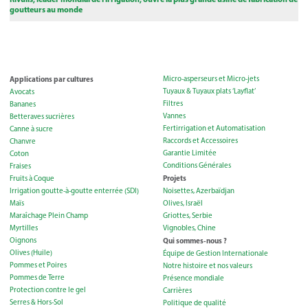
goutteurs au monde
Applications par cultures
Micro-asperseurs et Micro-jets
Tuyaux & Tuyaux plats ‘Layflat’
Avocats
Filtres
Bananes
Vannes
Betteraves sucrières
Fertirrigation et Automatisation
Canne à sucre
Raccords et Accessoires
Chanvre
Garantie Limitée
Coton
Conditions Générales
Fraises
Projets
Fruits à Coque
Irrigation goutte-à-goutte enterrée (SDI)
Noisettes, Azerbaïdjan
Maïs
Olives, Israël
Maraîchage Plein Champ
Griottes, Serbie
Myrtilles
Vignobles, Chine
Oignons
Qui sommes-nous ?
Olives (Huile)
Équipe de Gestion Internationale
Pommes et Poires
Notre histoire et nos valeurs
Pommes de Terre
Présence mondiale
Protection contre le gel
Carrières
Serres & Hors-Sol
Politique de qualité