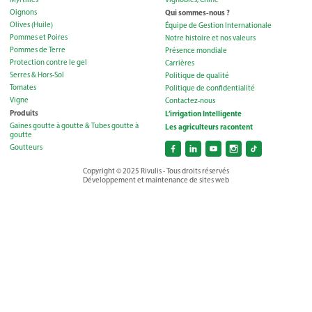
Oignons
Qui sommes-nous ?
Olives (Huile)
Équipe de Gestion Internationale
Pommes et Poires
Notre histoire et nos valeurs
Pommes de Terre
Présence mondiale
Protection contre le gel
Carrières
Serres & Hors-Sol
Politique de qualité
Tomates
Politique de сonfidentialité
Vigne
Contactez-nous
Produits
L’irrigation Intelligente
Gaines goutte à goutte & Tubes goutte à
Les agriculteurs racontent
goutte
Goutteurs
Copyright © 2025 Rivulis - Tous droits réservés
Développement et maintenance de sites web