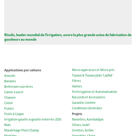
Rivulis, leader mondial de l’irrigation, ouvre la plus grande usine de fabrication de
goutteurs au monde
Applications par cultures
Micro-asperseurs et Micro-jets
Tuyaux & Tuyaux plats ‘Layflat’
Avocats
Filtres
Bananes
Vannes
Betteraves sucrières
Fertirrigation et Automatisation
Canne à sucre
Raccords et Accessoires
Chanvre
Garantie Limitée
Coton
Conditions Générales
Fraises
Projets
Fruits à Coque
Irrigation goutte-à-goutte enterrée (SDI)
Noisettes, Azerbaïdjan
Maïs
Olives, Israël
Maraîchage Plein Champ
Griottes, Serbie
Myrtilles
Vignobles, Chine