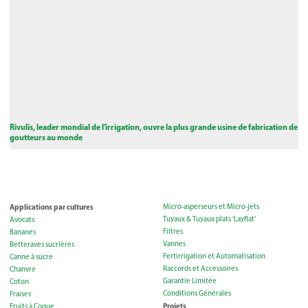
Rivulis, leader mondial de l’irrigation, ouvre la plus grande usine de fabrication de
goutteurs au monde
Applications par cultures
Micro-asperseurs et Micro-jets
Tuyaux & Tuyaux plats ‘Layflat’
Avocats
Filtres
Bananes
Vannes
Betteraves sucrières
Fertirrigation et Automatisation
Canne à sucre
Raccords et Accessoires
Chanvre
Garantie Limitée
Coton
Conditions Générales
Fraises
Projets
Fruits à Coque