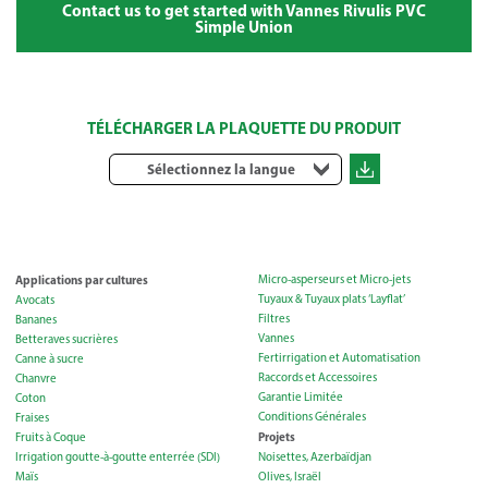
Contact us to get started with Vannes Rivulis PVC
Simple Union
TÉLÉCHARGER LA PLAQUETTE DU PRODUIT
Sélectionnez la langue
Applications par cultures
Micro-asperseurs et Micro-jets
Tuyaux & Tuyaux plats ‘Layflat’
Avocats
Filtres
Bananes
Vannes
Betteraves sucrières
Fertirrigation et Automatisation
Canne à sucre
Raccords et Accessoires
Chanvre
Garantie Limitée
Coton
Conditions Générales
Fraises
Projets
Fruits à Coque
Irrigation goutte-à-goutte enterrée (SDI)
Noisettes, Azerbaïdjan
Maïs
Olives, Israël