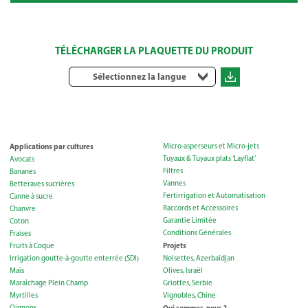
TÉLÉCHARGER LA PLAQUETTE DU PRODUIT
Sélectionnez la langue
Applications par cultures
Micro-asperseurs et Micro-jets
Tuyaux & Tuyaux plats ‘Layflat’
Avocats
Filtres
Bananes
Vannes
Betteraves sucrières
Fertirrigation et Automatisation
Canne à sucre
Raccords et Accessoires
Chanvre
Garantie Limitée
Coton
Conditions Générales
Fraises
Projets
Fruits à Coque
Irrigation goutte-à-goutte enterrée (SDI)
Noisettes, Azerbaïdjan
Maïs
Olives, Israël
Maraîchage Plein Champ
Griottes, Serbie
Myrtilles
Vignobles, Chine
Oignons