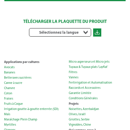
TÉLÉCHARGER LA PLAQUETTE DU PRODUIT
Sélectionnez la langue
Applications par cultures
Micro-asperseurs et Micro-jets
Tuyaux & Tuyaux plats ‘Layflat’
Avocats
Filtres
Bananes
Vannes
Betteraves sucrières
Fertirrigation et Automatisation
Canne à sucre
Raccords et Accessoires
Chanvre
Garantie Limitée
Coton
Conditions Générales
Fraises
Projets
Fruits à Coque
Irrigation goutte-à-goutte enterrée (SDI)
Noisettes, Azerbaïdjan
Maïs
Olives, Israël
Maraîchage Plein Champ
Griottes, Serbie
Myrtilles
Vignobles, Chine
Oignons