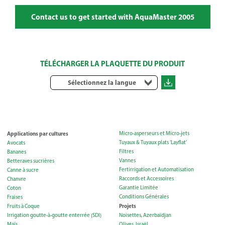
Contact us to get started with AquaMaster 2005
TÉLÉCHARGER LA PLAQUETTE DU PRODUIT
Sélectionnez la langue
Applications par cultures
Micro-asperseurs et Micro-jets
Tuyaux & Tuyaux plats ‘Layflat’
Avocats
Filtres
Bananes
Vannes
Betteraves sucrières
Fertirrigation et Automatisation
Canne à sucre
Raccords et Accessoires
Chanvre
Garantie Limitée
Coton
Conditions Générales
Fraises
Projets
Fruits à Coque
Irrigation goutte-à-goutte enterrée (SDI)
Noisettes, Azerbaïdjan
Maïs
Olives, Israël