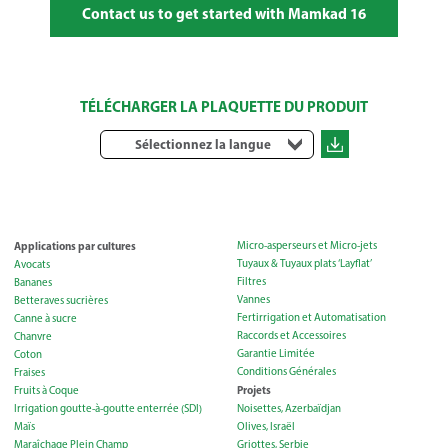
Contact us to get started with Mamkad 16
TÉLÉCHARGER LA PLAQUETTE DU PRODUIT
Sélectionnez la langue
Applications par cultures
Micro-asperseurs et Micro-jets
Tuyaux & Tuyaux plats ‘Layflat’
Avocats
Filtres
Bananes
Vannes
Betteraves sucrières
Fertirrigation et Automatisation
Canne à sucre
Raccords et Accessoires
Chanvre
Garantie Limitée
Coton
Conditions Générales
Fraises
Projets
Fruits à Coque
Irrigation goutte-à-goutte enterrée (SDI)
Noisettes, Azerbaïdjan
Maïs
Olives, Israël
Maraîchage Plein Champ
Griottes, Serbie