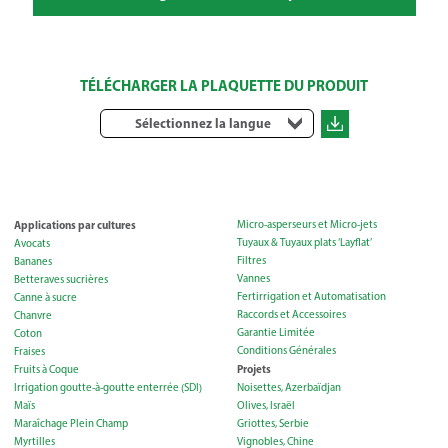
TÉLÉCHARGER LA PLAQUETTE DU PRODUIT
Sélectionnez la langue
Applications par cultures
Micro-asperseurs et Micro-jets
Tuyaux & Tuyaux plats ‘Layflat’
Avocats
Filtres
Bananes
Vannes
Betteraves sucrières
Fertirrigation et Automatisation
Canne à sucre
Raccords et Accessoires
Chanvre
Garantie Limitée
Coton
Conditions Générales
Fraises
Projets
Fruits à Coque
Irrigation goutte-à-goutte enterrée (SDI)
Noisettes, Azerbaïdjan
Maïs
Olives, Israël
Maraîchage Plein Champ
Griottes, Serbie
Myrtilles
Vignobles, Chine