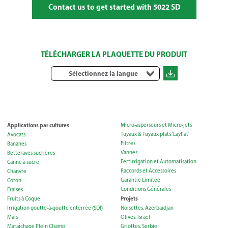
Contact us to get started with 5022 SD
TÉLÉCHARGER LA PLAQUETTE DU PRODUIT
Sélectionnez la langue
Applications par cultures
Micro-asperseurs et Micro-jets
Tuyaux & Tuyaux plats ‘Layflat’
Avocats
Filtres
Bananes
Vannes
Betteraves sucrières
Fertirrigation et Automatisation
Canne à sucre
Raccords et Accessoires
Chanvre
Garantie Limitée
Coton
Conditions Générales
Fraises
Projets
Fruits à Coque
Irrigation goutte-à-goutte enterrée (SDI)
Noisettes, Azerbaïdjan
Maïs
Olives, Israël
Maraîchage Plein Champ
Griottes, Serbie