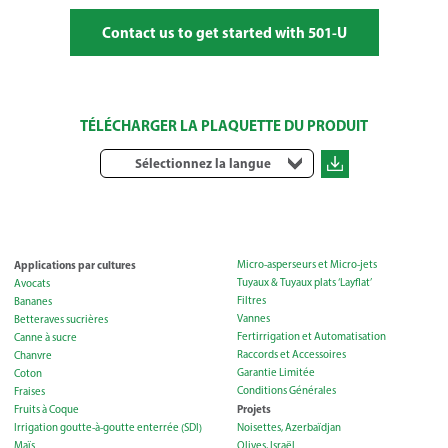
Contact us to get started with 501-U
TÉLÉCHARGER LA PLAQUETTE DU PRODUIT
Sélectionnez la langue
Applications par cultures
Micro-asperseurs et Micro-jets
Tuyaux & Tuyaux plats ‘Layflat’
Avocats
Filtres
Bananes
Vannes
Betteraves sucrières
Fertirrigation et Automatisation
Canne à sucre
Raccords et Accessoires
Chanvre
Garantie Limitée
Coton
Conditions Générales
Fraises
Projets
Fruits à Coque
Irrigation goutte-à-goutte enterrée (SDI)
Noisettes, Azerbaïdjan
Maïs
Olives, Israël