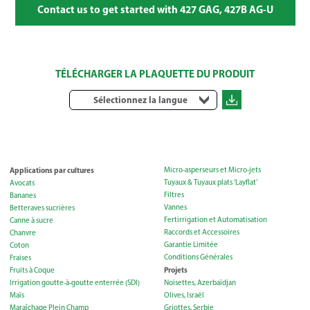
Contact us to get started with 427 GAG, 427B AG-U
TÉLÉCHARGER LA PLAQUETTE DU PRODUIT
Sélectionnez la langue
Applications par cultures
Micro-asperseurs et Micro-jets
Tuyaux & Tuyaux plats ‘Layflat’
Avocats
Filtres
Bananes
Vannes
Betteraves sucrières
Fertirrigation et Automatisation
Canne à sucre
Raccords et Accessoires
Chanvre
Garantie Limitée
Coton
Conditions Générales
Fraises
Projets
Fruits à Coque
Irrigation goutte-à-goutte enterrée (SDI)
Noisettes, Azerbaïdjan
Maïs
Olives, Israël
Maraîchage Plein Champ
Griottes, Serbie