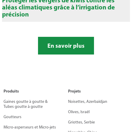
Protéger les vergers de kiwis contre les
aléas climatiques grâce à l’irrigation de
précision
En savoir plus
Produits
Projets
Gaines goutte à goutte &
Noisettes, Azerbaïdjan
Tubes goutte à goutte
Olives, Israël
Goutteurs
Griottes, Serbie
Micro-asperseurs et Micro-jets