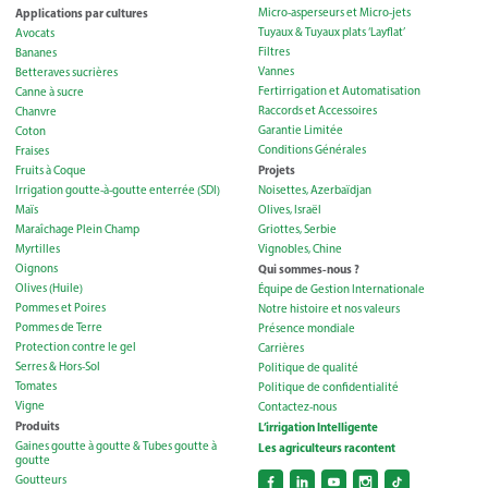
Applications par cultures
Micro-asperseurs et Micro-jets
Tuyaux & Tuyaux plats ‘Layflat’
Avocats
Filtres
Bananes
Vannes
Betteraves sucrières
Fertirrigation et Automatisation
Canne à sucre
Raccords et Accessoires
Chanvre
Garantie Limitée
Coton
Conditions Générales
Fraises
Projets
Fruits à Coque
Irrigation goutte-à-goutte enterrée (SDI)
Noisettes, Azerbaïdjan
Maïs
Olives, Israël
Maraîchage Plein Champ
Griottes, Serbie
Myrtilles
Vignobles, Chine
Oignons
Qui sommes-nous ?
Olives (Huile)
Équipe de Gestion Internationale
Pommes et Poires
Notre histoire et nos valeurs
Pommes de Terre
Présence mondiale
Protection contre le gel
Carrières
Serres & Hors-Sol
Politique de qualité
Tomates
Politique de сonfidentialité
Vigne
Contactez-nous
Produits
L’irrigation Intelligente
Gaines goutte à goutte & Tubes goutte à
Les agriculteurs racontent
goutte
Goutteurs