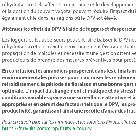
réhydratation. Cela affecte la croissance et le développement d
et la gestion du couvert végétal peuvent réduire l’impact du D
également utile dans les régions où le DPV est élevé.
Atténuer les effets du DPV à l’aide de foggers et d’asperseur
Les foggers et les asperseurs peuvent faire baisser le DPV n
réhydratation et en créant un environnement favorable. Tout
propagation de maladies et nécessitent une gestion attentive
producteurs de prendre des mesures préventives pour proté
En conclusion, les amandiers prospèrent dans les climats 
environnementales précises pour maximiser les rendements. 
refroidissement, la période de floraison et une bonne gestio
optimale. L’impact du changement climatique et du stress 
conditions variables grâce à une surveillance attentive et à
appropriés et en gérant des facteurs tels que le DPV, les pr
productivité, garantissant ainsi une récolte d’amandes fru
Pour en savoir plus sur les amandes et les solutions Rivulis, cliquez 
https://fr.rivulis.com/crop/fruits-a-coque/