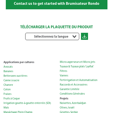
Contact us to get started with Brumisateur Rondo
TÉLÉCHARGER LA PLAQUETTE DU PRODUIT
Sélectionnez la langue
Applications par cultures
Micro-asperseurs et Micro-jets
Tuyaux & Tuyaux plats ‘Layflat’
Avocats
Filtres
Bananes
Vannes
Betteraves sucrières
Fertirrigation et Automatisation
Canne à sucre
Raccords et Accessoires
Chanvre
Garantie Limitée
Coton
Conditions Générales
Fraises
Projets
Fruits à Coque
Irrigation goutte-à-goutte enterrée (SDI)
Noisettes, Azerbaïdjan
Maïs
Olives, Israël
Maraîchage Plein Champ
Griottes, Serbie