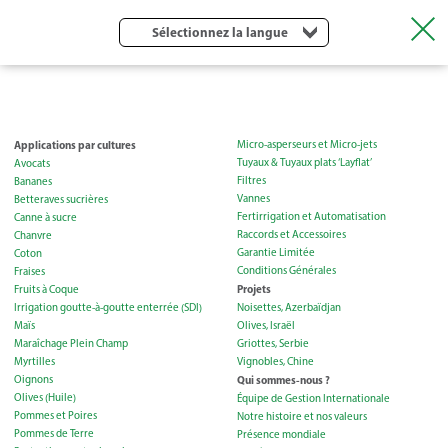
Sélectionnez la langue
Applications par cultures
Micro-asperseurs et Micro-jets
Tuyaux & Tuyaux plats ‘Layflat’
Avocats
Filtres
Bananes
Vannes
Betteraves sucrières
Fertirrigation et Automatisation
Canne à sucre
Raccords et Accessoires
Chanvre
Garantie Limitée
Coton
Conditions Générales
Fraises
Projets
Fruits à Coque
Irrigation goutte-à-goutte enterrée (SDI)
Noisettes, Azerbaïdjan
Maïs
Olives, Israël
Maraîchage Plein Champ
Griottes, Serbie
Myrtilles
Vignobles, Chine
Oignons
Qui sommes-nous ?
Olives (Huile)
Équipe de Gestion Internationale
Pommes et Poires
Notre histoire et nos valeurs
Pommes de Terre
Présence mondiale