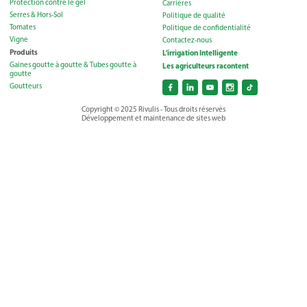
Protection contre le gel
Carrières
Serres & Hors-Sol
Politique de qualité
Tomates
Politique de сonfidentialité
Vigne
Contactez-nous
Produits
L’irrigation Intelligente
Gaines goutte à goutte & Tubes goutte à
Les agriculteurs racontent
goutte
Goutteurs
Copyright © 2025 Rivulis - Tous droits réservés
Développement et maintenance de sites web